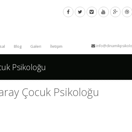
info@dinamikpsikol
sal
Blog
Galeri
İletişim
cuk Psikoloğu
saray Çocuk Psikoloğu