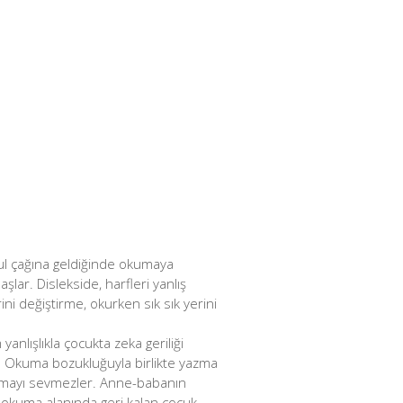
kul çağına geldiğinde okumaya
şlar. Dislekside, harfleri yanlış
ni değiştirme, okurken sık sık yerini
nlışlıkla çocukta zeka geriliği
r. Okuma bozukluğuyla birlikte yazma
kumayı sevmezler. Anne-babanın
n okuma alanında geri kalan çocuk