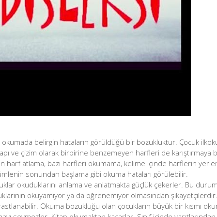
ı
 okumada belirgin hataların görüldüğü bir bozukluktur. Çocuk ilko
yapı ve çizim olarak birbirine benzemeyen harfleri de karıştırmaya ba
 harf atlama, bazı harfleri okumama, kelime içinde harflerin yerleri
lenin sonundan başlama gibi okuma hataları görülebilir.
klar okuduklarını anlama ve anlatmakta güçlük çekerler. Bu durum ya
çocuklarının okuyamıyor ya da öğrenemiyor olmasından şikayetçilerdi
rastlanabilir. Okuma bozukluğu olan çocukların büyük bir kısmı o
ayı sevmezler. Kitap okumaktan kaçarlar. Sınıf içinde yaşıtlarında