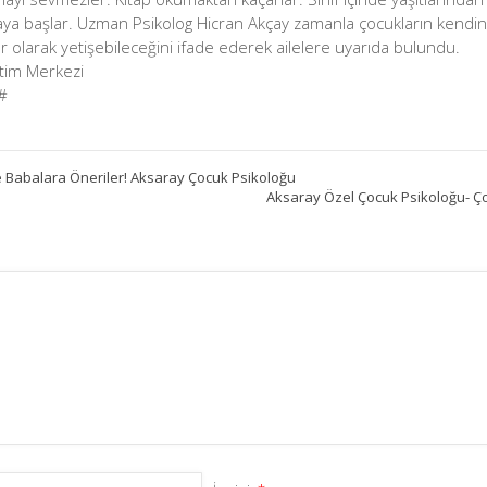
aya başlar. Uzman Psikolog Hicran Akçay zamanla çocukların kendine g
eyler olarak yetişebileceğini ifade ederek ailelere uyarıda bulundu.
itim Merkezi
#
e Babalara Öneriler! Aksaray Çocuk Psikoloğu
Aksaray Özel Çocuk Psikoloğu- Çoc