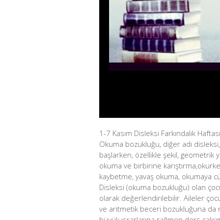
1-7 Kasım Disleksi Farkındalık Haftas
Okuma bozukluğu, diğer adı disleksi,
başlarken, özellikle şekil, geometrik 
okuma ve birbirine karıştırma,okurken
kaybetme, yavaş okuma, okumaya cüm
Disleksi (okuma bozukluğu) olan çocu
olarak değerlendirilebilir. Aileler 
ve aritmetik beceri bozukluğuna da 
büyük ısrarlarına rağmen ders çalışm