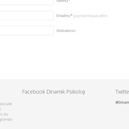
İsminiz
*
Emailniz
*
(yayınlanmayacaktır)
Websiteniz
Facebook Dinamik Psikoloji
Twitte
@Dinami
ezi,aile
i
en; bu
ogramları