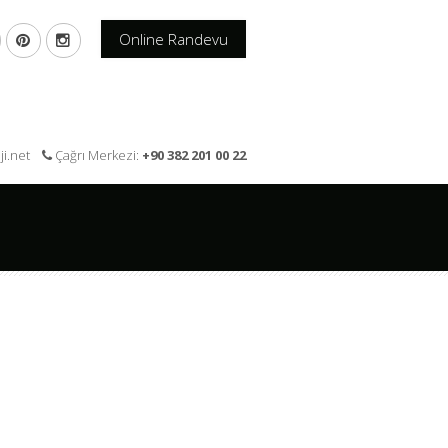
Online Randevu
oji.net
Çağrı Merkezi:
+90 382 201 00 22