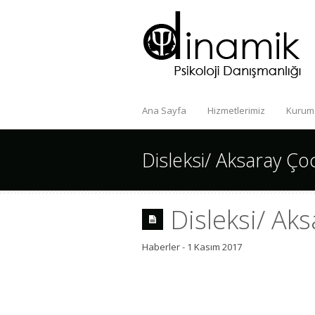
Ana Sayfa
Hizmetlerimiz
Kurum
Disleksi/ Aksaray Ço
Disleksi/ Ak
Haberler
-
1 Kasım 2017