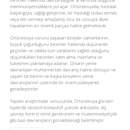
besinler hakkında takıntılı kaygılar anlamında duygusal
memnuniyetsizlik
lere yol açar. Ortoreksiyada, hastalar
başlangıçta, sağlığı geliştirme, bir hastalığı tedavi etmek
veya kilo vermeyi amaçlamış olsa da sonuçta diyet
hayatlarının en önemli parçası haline gelmektedir
Ortoreksiya sorunu yaşayan bireyler zamanlarının
büyük çoğunluğunu besinler hakkında düşünerek
geçirirler ve sıklıkla tüm varlıklarını sağlıklı olduğunu
düşündükleri besinleri satın alma, hazırlama ve
tüketimini planlamaya adarlar. Onların yeme
davranışları muhtemel tek davranış haline dönüşür ve
yaşam tarzlarının ve başka bireylerin yeme
davranışlarının üzerinde bir önem yükleyerek
genelleştirirler
Yapılan araştırmalar sonucunda, Ortoreksiya görülen
kişilerde obsesif-kompulsi
f ,yüksek anksiyete, dış
çevreyi kontrol etme gereksinimi ve mükemmeliyetçili
k
gibi bazı davranışların görülebileceği belirtilmiştir