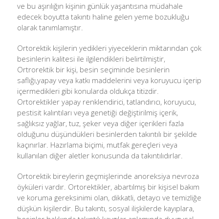
ve bu aşırılığın kişinin günlük yaşantısına müdahale
edecek boyutta takıntı haline gelen yeme bozukluğu
olarak tanımlamıştır.
Ortorektik kişilerin yedikleri yiyeceklerin miktarından çok
besinlerin kalitesi ile ilgilendikleri belirtilmiştir,
Ortrorektik bir kişi, besin seçiminde besinlerin
saflığı,yapay veya katkı maddelerini veya koruyucu içerip
içermedikleri gibi konularda oldukça titizdir.
Ortorektikler yapay renklendirici, tatlandırıcı, koruyucu,
pestisit kalıntıları veya genetiği değiştirilmiş içerik,
sağlıksız yağlar, tuz, şeker veya diğer içerikleri fazla
olduğunu düşündükleri besinlerden takıntılı bir şekilde
kaçınırlar. Hazırlama biçimi, mutfak gereçleri veya
kullanılan diğer aletler konusunda da takıntılıdırlar.
Ortorektik bireylerin geçmişlerinde anoreksiya nevroza
öyküleri vardır. Ortorektikler, abartılmış bir kişisel bakım
ve koruma gereksinimi olan, dikkatli, detaycı ve temizliğe
düşkün kişilerdir. Bu takıntı, sosyal ilişkilerde kayıplara,