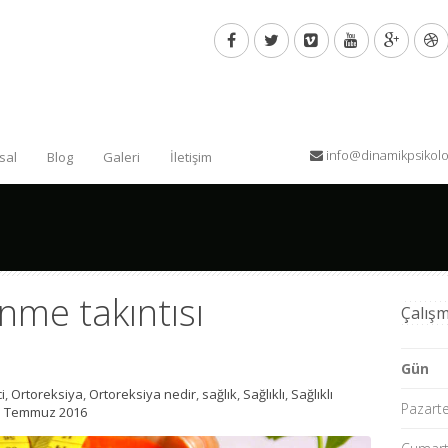
info@dinamikpsikol
sal
Blog
Galeri
İletişim
enme takıntısı
Çalışm
Gün
i
,
Ortoreksiya
,
Ortoreksiya nedir
,
sağlık
,
Sağlıklı
,
Sağlıklı
Pazart
3 Temmuz 2016