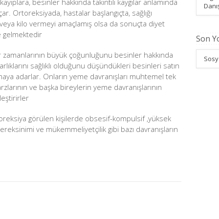
de kayıplara, besinler hakkında takıntılı kaygılar anlamında
Danı
çar. Ortoreksiyada, hastalar başlangıçta, sağlığı
k veya kilo vermeyi amaçlamış olsa da sonuçta diyet
e gelmektedir
Son Y
r zamanlarının büyük çoğunluğunu besinler hakkında
Sosya
arlıklarını sağlıklı olduğunu düşündükleri besinleri satın
amaya adarlar. Onların yeme davranışları muhtemel tek
zlarının ve başka bireylerin yeme davranışlarının
ştirirler
oreksiya görülen kişilerde obsesif-kompulsi
f ,yüksek
gereksinimi ve mükemmeliyetçili
k gibi bazı davranışların