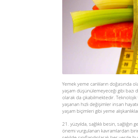
Yemek yeme canlıların doğasında olan
yaşam düşünülemeyeceği gibi bazı d
olarak da çıkabilmektedir. Teknoloji
yaşanan hızlı değişimler insan hayatın
yaşam biçimleri gibi yeme alışkanlıkl
21. yüzyılda, sağlıklı besin, sağlığın
önemi vurgulanan kavramlardan biri
şekilde sınıflandırılara
k her yerde bu