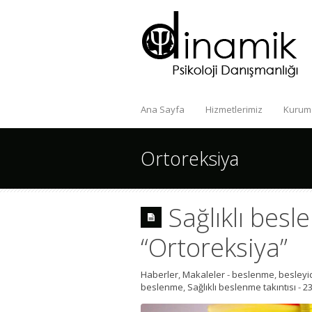
Ana Sayfa
Hizmetlerimiz
Kurum
Ortoreksiya
Sağlıklı besl
“Ortoreksiya”
Haberler
,
Makaleler
-
beslenme
,
besleyic
beslenme
,
Sağlıklı beslenme takıntısı
-
2