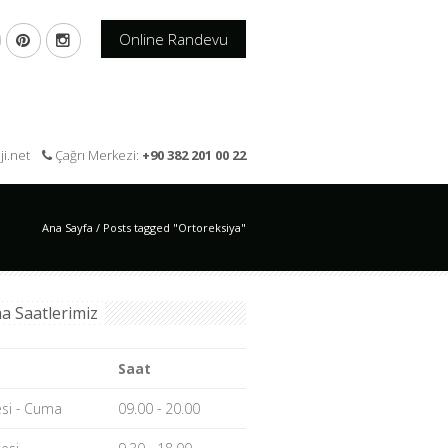
Online Randevu
oji.net
Çağrı Merkezi:
+90 382 201 00 22
Ana Sayfa
/
Posts tagged "Ortoreksiya"
a Saatlerimiz
Saat
esi - Cuma
09.00 - 20.00