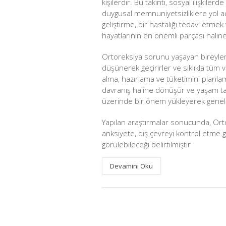
kişilerdir. Bu takıntı, sosyal ilişkiler
duygusal memnuniyetsizlik
lere yol a
geliştirme, bir hastalığı tedavi etme
hayatlarının en önemli parçası halin
Ortoreksiya sorunu yaşayan bireyle
düşünerek geçirirler ve sıklıkla tüm v
alma, hazırlama ve tüketimini planl
davranış haline dönüşür ve yaşam tar
üzerinde bir önem yükleyerek genelle
Yapılan araştırmalar sonucunda, Ort
anksiyete, dış çevreyi kontrol etme 
görülebileceği belirtilmiştir
Devamını Oku