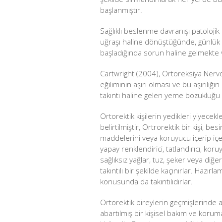
başlanmıştır.
Sağlıklı beslenme davranışı patolojik
uğraşı haline dönüştüğünde, günlük y
başladığında sorun haline gelmekte 
Cartwright (2004), Ortoreksiya Nerv
eğiliminin aşırı olması ve bu aşırılı
takıntı haline gelen yeme bozukluğu 
Ortorektik kişilerin yedikleri yiyecekle
belirtilmiştir, Ortrorektik bir kişi, b
maddelerini veya koruyucu içerip içer
yapay renklendirici, tatlandırıcı, koruy
sağlıksız yağlar, tuz, şeker veya diğ
takıntılı bir şekilde kaçınırlar. Hazır
konusunda da takıntılıdırlar.
Ortorektik bireylerin geçmişlerinde a
abartılmış bir kişisel bakım ve korum