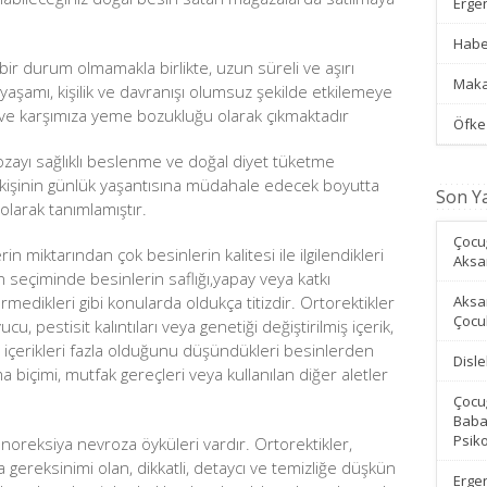
Erge
Habe
 bir durum olmamakla birlikte, uzun süreli ve aşırı
Maka
aşamı, kişilik ve davranışı olumsuz şekilde etkilemeye
ve karşımıza yeme bozukluğu olarak çıkmaktadır
Öfke
ozayı sağlıklı beslenme ve doğal diyet tüketme
ğın kişinin günlük yaşantısına müdahale edecek boyutta
Son Ya
olarak tanımlamıştır.
Çocu
rin miktarından çok besinlerin kalitesi ile ilgilendikleri
Aksa
esin seçiminde besinlerin saflığı,yapay veya katkı
medikleri gibi konularda oldukça titizdir. Ortorektikler
Aksa
Çocuk
ucu, pestisit kalıntıları veya genetiği değiştirilmiş içerik,
er içerikleri fazla olduğunu düşündükleri besinlerden
Disl
lama biçimi, mutfak gereçleri veya kullanılan diğer aletler
Çocu
Baba
Psik
noreksiya nevroza öyküleri vardır. Ortorektikler,
a gereksinimi olan, dikkatli, detaycı ve temizliğe düşkün
Ergen