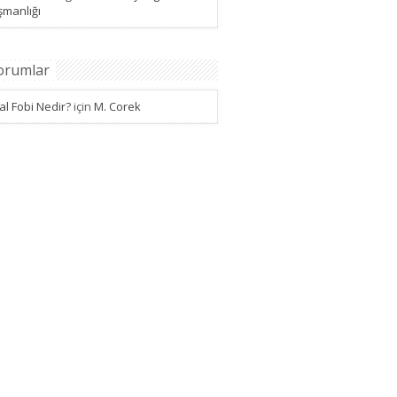
şmanlığı
orumlar
l Fobi Nedir?
için
M. Corek