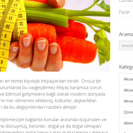
Cumart
Pazar
Aram
Katego
Aksa
 en temel biyolojik ihtiyaçlardan biridir. Onsuz bir
urumlarda bu vazgeçilemez ihtiyaç karşımıza sorun
Aksa
k ve bilimsel gelişmelere bağlı olarak modern dünyada
ın her dönemini etkilemiş, kültürler, alışkanlıklar,
Aksa
arı da bu değişimlerden nasibini almıştır
Çocu
 geliştirmesiyle bağlantılı konular arasında düşünülen ve
ebev
ne dönüşmüş, besinler, doğal ya da doğal olmayan
labileceğiniz doğal besin satan mağazalarda satılmaya