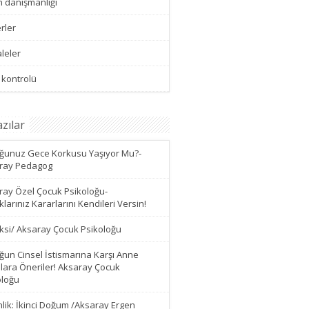
n danışmanlığı
rler
leler
 kontrolü
zılar
ğunuz Gece Korkusu Yaşıyor Mu?-
ray Pedagog
ray Özel Çocuk Psikoloğu-
larınız Kararlarını Kendileri Versin!
eksi/ Aksaray Çocuk Psikoloğu
ğun Cinsel İstismarına Karşı Anne
lara Öneriler! Aksaray Çocuk
oloğu
lik: İkinci Doğum /Aksaray Ergen